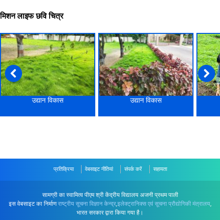
मिशन लाइफ छवि चित्र
उद्यान विकास
उद्यान विकास
प्रतिक्रिया
वेबसाइट नीतियां
संपर्क करें
सहायता
सामग्री का स्वामित्व पीएम श्री केंद्रीय विद्यालय अजनी प्रथम पाली
इस वेबसाइट का निर्माण
राष्ट्रीय सूचना विज्ञान केन्द्र
,
इलेक्ट्रानिक्स एवं सूचना प्रौद्योगिकी मंत्रालय
,
भारत सरकार द्वारा किया गया है।