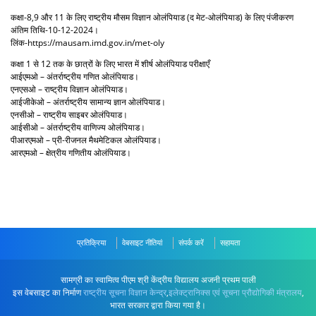
कक्षा-8,9 और 11 के लिए राष्ट्रीय मौसम विज्ञान ओलंपियाड (द मेट-ओलंपियाड) के लिए पंजीकरण
अंतिम तिथि-10-12-2024।
लिंक-https://mausam.imd.gov.in/met-oly
कक्षा 1 से 12 तक के छात्रों के लिए भारत में शीर्ष ओलंपियाड परीक्षाएँ
आईएमओ – अंतर्राष्ट्रीय गणित ओलंपियाड।
एनएसओ – राष्ट्रीय विज्ञान ओलंपियाड।
आईजीकेओ – अंतर्राष्ट्रीय सामान्य ज्ञान ओलंपियाड।
एनसीओ – राष्ट्रीय साइबर ओलंपियाड।
आईसीओ – अंतर्राष्ट्रीय वाणिज्य ओलंपियाड।
पीआरएमओ – प्री-रीजनल मैथमेटिकल ओलंपियाड।
आरएमओ – क्षेत्रीय गणितीय ओलंपियाड।
प्रतिक्रिया
वेबसाइट नीतियां
संपर्क करें
सहायता
सामग्री का स्वामित्व पीएम श्री केंद्रीय विद्यालय अजनी प्रथम पाली
इस वेबसाइट का निर्माण
राष्ट्रीय सूचना विज्ञान केन्द्र
,
इलेक्ट्रानिक्स एवं सूचना प्रौद्योगिकी मंत्रालय
,
भारत सरकार द्वारा किया गया है।